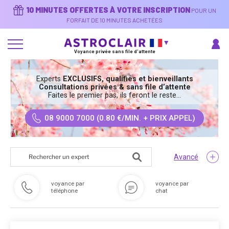
Aller
10 MINUTES OFFERTES À VOTRE INSCRIPTION
POUR UN
au
contenu
FORFAIT DE 10 MINUTES ACHETÉES
principal
Voyance privée sans file d'attente
Experts
EXCLUSIFS, qualifiés et bienveillants
Consultations privées & sans file d’attente
Faites le premier pas, ils feront le reste…
08 9000 7000 (0.80 €/MIN. + PRIX APPEL)
Avancé
voyance par
voyance par
téléphone
chat