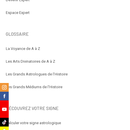
Espace Expert
GLOSSAIRE
La Voyance de A à Z
Les Arts Divinatoires de A à Z
Les Grands Astrologues de l’Histoire
m
Les Grands Médiums de l’Histoire
k
DÉCOUVREZ VOTRE SIGNE
e
k
Calculer votre signe astrologique