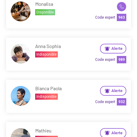
Monalisa
Disponible
Code expert
943
Anna Sophia
Alerte
Indisponible
Code expert
989
Bianca Paola
Alerte
Indisponible
Code expert
932
Mathieu
Alerte