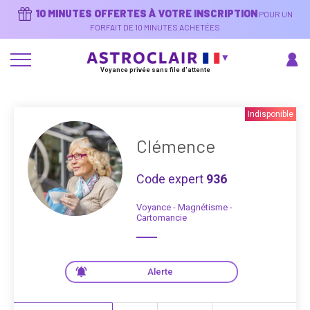
Aller
10 MINUTES OFFERTES À VOTRE INSCRIPTION
POUR UN
au
contenu
FORFAIT DE 10 MINUTES ACHETÉES
principal
Voyance privée sans file d'attente
Indisponible
Clémence
Code expert
936
Voyance - Magnétisme -
Cartomancie
Alerte