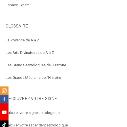
Espace Expert
GLOSSAIRE
La Voyance de A à Z
Les Arts Divinatoires de A à Z
Les Grands Astrologues de l’Histoire
Les Grands Médiums de l’Histoire
m
DÉCOUVREZ VOTRE SIGNE
k
Calculer votre signe astrologique
e
k
Calculer votre ascendant astrologique