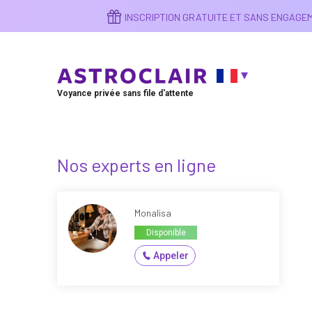
Aller
INSCRIPTION GRATUITE ET SANS ENGAG
au
contenu
principal
Voyance privée sans file d'attente
Nos experts en ligne
Monalisa
Disponible
Appeler