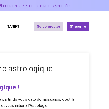
N
POUR UN FORFAIT DE 10 MINUTES ACHETÉES
TARIFS
Se connecter
S’inscrire
ne astrologique
gique !
 partir de votre date de naissance, c’est la
t vous initier à l’Astrologie.