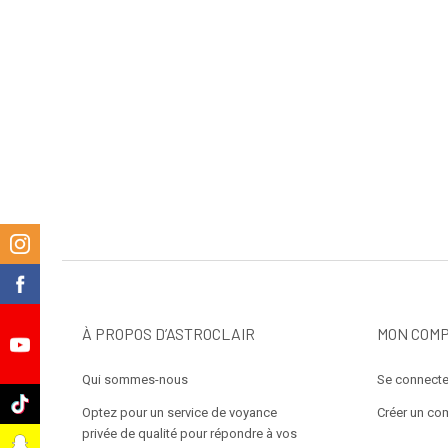
m
k
À PROPOS D’ASTROCLAIR
MON COM
e
Qui sommes-nous
Se connecte
k
Optez pour un service de voyance
Créer un co
privée de qualité pour répondre à vos
t