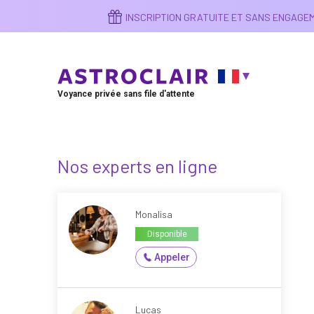
Aller
INSCRIPTION GRATUITE ET SANS ENGAG
au
contenu
principal
Voyance privée sans file d'attente
Nos experts en ligne
Monalisa
Disponible
Appeler
Lucas