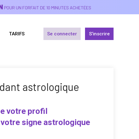
N
POUR UN FORFAIT DE 10 MINUTES ACHETÉES
TARIFS
Se connecter
S’inscrire
dant astrologique
e votre profil
 votre signe astrologique