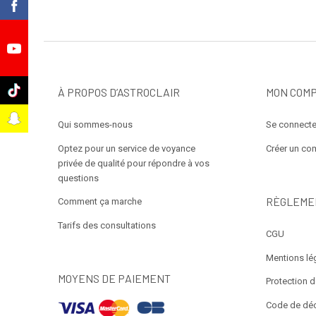
k
e
k
À PROPOS D’ASTROCLAIR
MON COM
t
Qui sommes-nous
Se connecte
Optez pour un service de voyance
Créer un co
privée de qualité pour répondre à vos
questions
RÈGLEME
Comment ça marche
Tarifs des consultations
CGU
Mentions lé
MOYENS DE PAIEMENT
Protection 
Code de dé