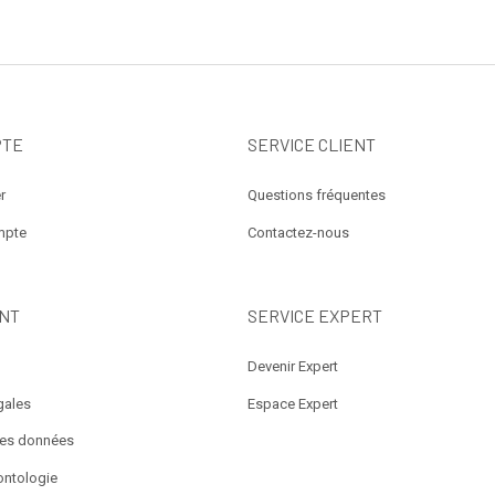
PTE
SERVICE CLIENT
r
Questions fréquentes
mpte
Contactez-nous
NT
SERVICE EXPERT
Devenir Expert
gales
Espace Expert
des données
ontologie