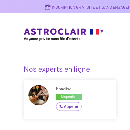
Aller
INSCRIPTION GRATUITE ET SANS ENGAG
au
contenu
principal
Voyance privée sans file d'attente
Nos experts en ligne
Monalisa
Disponible
Appeler