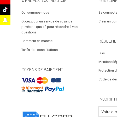
À PROPOS D’ASTROCLAIR
MON COM
k
Qui sommes-nous
Se connecte
t
Optez pour un service de voyance
Créer un co
privée de qualité pour répondre à vos
questions
RÈGLEME
Comment ça marche
Tarifs des consultations
CGU
Mentions lé
MOYENS DE PAIEMENT
Protection 
Code de dé
INSCRIPT