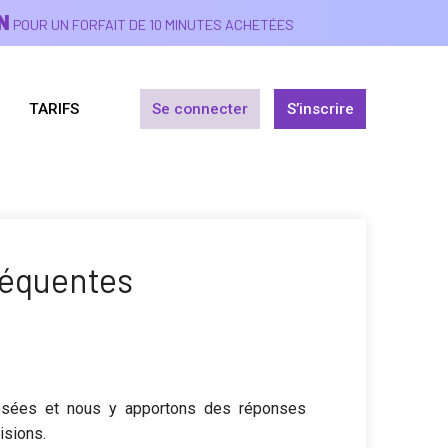
N
POUR UN FORFAIT DE 10 MINUTES ACHETÉES
TARIFS
Se connecter
S’inscrire
réquentes
osées et nous y apportons des réponses
isions.