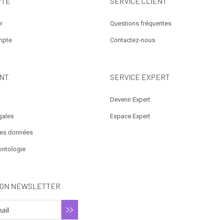
PTE
SERVICE CLIENT
r
Questions fréquentes
mpte
Contactez-nous
NT
SERVICE EXPERT
Devenir Expert
gales
Espace Expert
des données
ontologie
ION NEWSLETTER