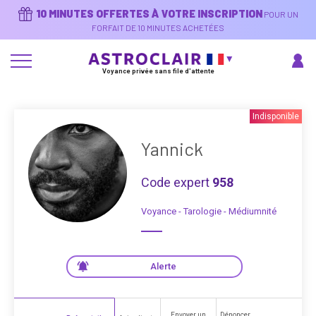
Aller
10 MINUTES OFFERTES À VOTRE INSCRIPTION
POUR UN
au
contenu
FORFAIT DE 10 MINUTES ACHETÉES
principal
Voyance privée sans file d'attente
Indisponible
Yannick
Code expert
958
Voyance - Tarologie - Médiumnité
Alerte
Envoyer un
Dénoncer