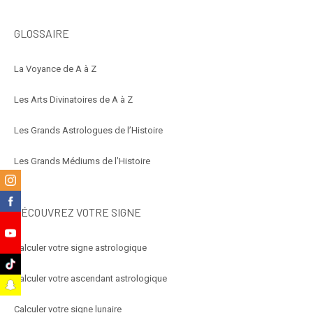
GLOSSAIRE
La Voyance de A à Z
Les Arts Divinatoires de A à Z
Les Grands Astrologues de l’Histoire
Les Grands Médiums de l’Histoire
m
k
DÉCOUVREZ VOTRE SIGNE
e
Calculer votre signe astrologique
k
Calculer votre ascendant astrologique
t
Calculer votre signe lunaire