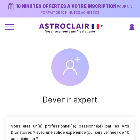
Aller
10 MINUTES OFFERTES À VOTRE INSCRIPTION
POUR UN
au
contenu
FORFAIT DE 10 MINUTES ACHETÉES
principal
Voyance privée sans file d'attente
Devenir expert
Vous êtes un(e) professionnel(le) passionné(e) par les Arts
Divinatoires ? avec une solide expérience (qui sera vérifiée) de 10
ans minimum ?