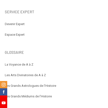
SERVICE EXPERT
Devenir Expert
Espace Expert
GLOSSAIRE
La Voyance de A à Z
Les Arts Divinatoires de A à Z
m
Les Grands Astrologues de l’Histoire
k
Les Grands Médiums de l’Histoire
e