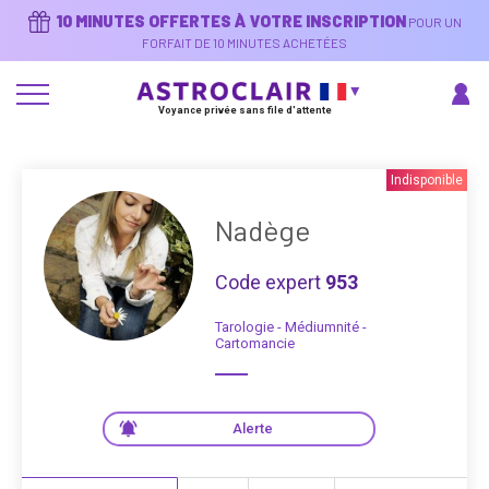
Aller
10 MINUTES OFFERTES À VOTRE INSCRIPTION
POUR UN
au
contenu
FORFAIT DE 10 MINUTES ACHETÉES
principal
Voyance privée sans file d'attente
Indisponible
Nadège
Code expert
953
Tarologie - Médiumnité -
Cartomancie
Alerte