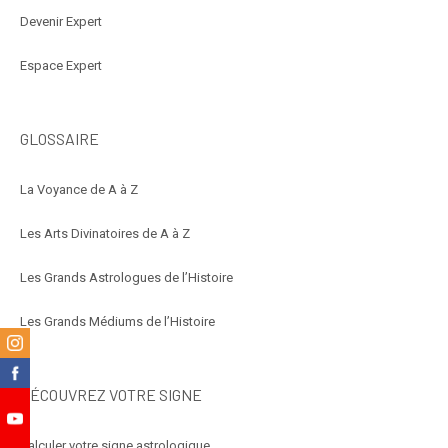
Devenir Expert
Espace Expert
GLOSSAIRE
La Voyance de A à Z
Les Arts Divinatoires de A à Z
Les Grands Astrologues de l’Histoire
Les Grands Médiums de l’Histoire
m
k
DÉCOUVREZ VOTRE SIGNE
e
Calculer votre signe astrologique