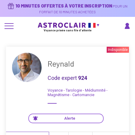
Aller
10 MINUTES OFFERTES À VOTRE INSCRIPTION
POUR UN
au
contenu
FORFAIT DE 10 MINUTES ACHETÉES
principal
Voyance privée sans file d'attente
Indisponible
Reynald
Code expert
924
Voyance - Tarologie - Médiumnité -
Magnétisme - Cartomancie
Alerte