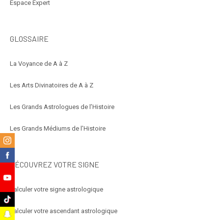
Espace Expert
GLOSSAIRE
La Voyance de A à Z
Les Arts Divinatoires de A à Z
Les Grands Astrologues de l’Histoire
Les Grands Médiums de l’Histoire
m
k
DÉCOUVREZ VOTRE SIGNE
e
Calculer votre signe astrologique
k
Calculer votre ascendant astrologique
t