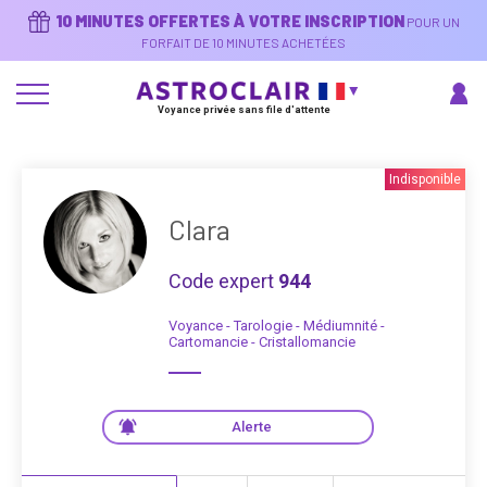
Aller
10 MINUTES OFFERTES À VOTRE INSCRIPTION
POUR UN
au
contenu
FORFAIT DE 10 MINUTES ACHETÉES
principal
Voyance privée sans file d'attente
Indisponible
Clara
Code expert
944
Voyance - Tarologie - Médiumnité -
Cartomancie - Cristallomancie
Alerte