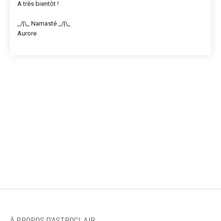
A très bientôt !
_/|\_ Namasté _/|\_
Aurore
À PROPOS D’ASTROCLAIR