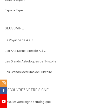
Espace Expert
GLOSSAIRE
La Voyance de A à Z
Les Arts Divinatoires de A à Z
Les Grands Astrologues de l’Histoire
Les Grands Médiums de l’Histoire
m
DÉCOUVREZ VOTRE SIGNE
k
Calculer votre signe astrologique
e