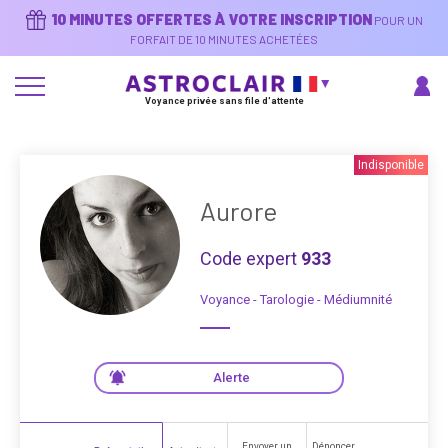
Aller
10 MINUTES OFFERTES À VOTRE INSCRIPTION
POUR UN
au
contenu
FORFAIT DE 10 MINUTES ACHETÉES
principal
Voyance privée sans file d'attente
Indisponible
Aurore
Code expert
933
Voyance - Tarologie - Médiumnité
Alerte
Envoyer un
Dénoncer