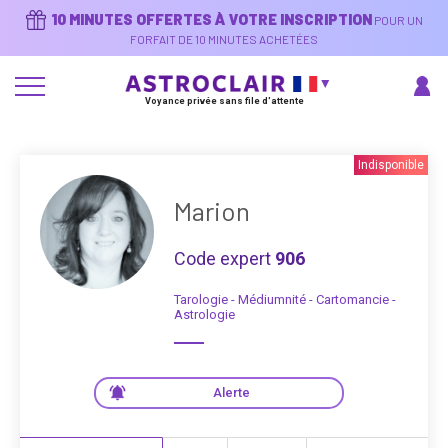
Aller
10 MINUTES OFFERTES À VOTRE INSCRIPTION
POUR UN
au
contenu
FORFAIT DE 10 MINUTES ACHETÉES
principal
Voyance privée sans file d'attente
Indisponible
Marion
Code expert
906
Tarologie - Médiumnité - Cartomancie -
Astrologie
Alerte