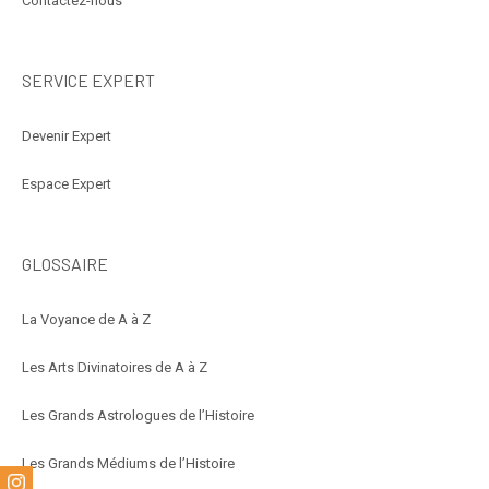
Contactez-nous
SERVICE EXPERT
Devenir Expert
Espace Expert
GLOSSAIRE
La Voyance de A à Z
Les Arts Divinatoires de A à Z
Les Grands Astrologues de l’Histoire
Les Grands Médiums de l’Histoire
m