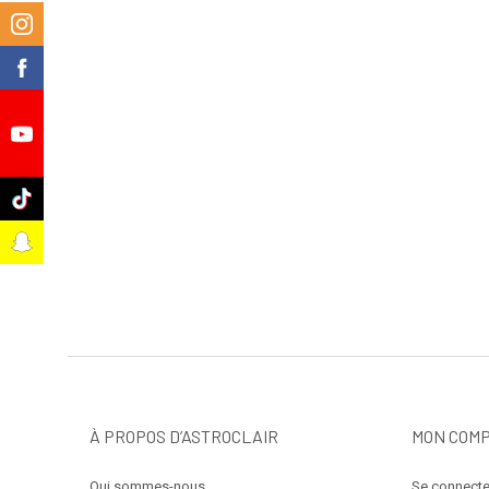
m
k
e
k
t
À PROPOS D’ASTROCLAIR
MON COM
Qui sommes-nous
Se connecte