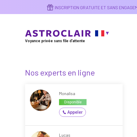
Aller
INSCRIPTION GRATUITE ET SANS ENGAG
au
contenu
principal
Voyance privée sans file d'attente
Nos experts en ligne
Monalisa
Disponible
Appeler
Lucas