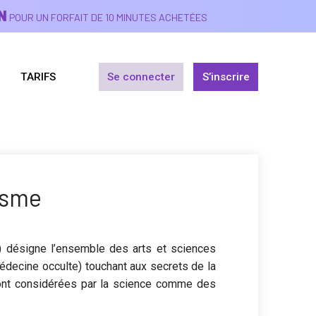
N
POUR UN FORFAIT DE 10 MINUTES ACHETÉES
TARIFS
Se connecter
S’inscrire
isme
 ») désigne l’ensemble des arts et sciences
 médecine occulte) touchant aux secrets de la
 sont considérées par la science comme des