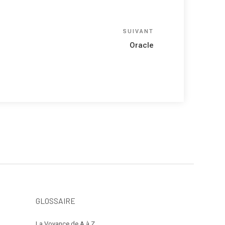
Article
SUIVANT
suivant
Oracle
GLOSSAIRE
La Voyance de A à Z