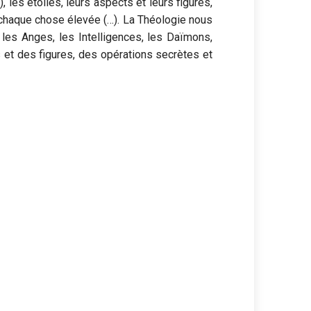
, les étoiles, leurs aspects et leurs figures,
e chaque chose élevée (…). La Théologie nous
 les Anges, les Intelligences, les Daïmons,
s et des figures, des opérations secrètes et