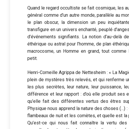
Quand le regard occultiste se fait cosmique, les au
général comme d’un autre monde, parallèle au mo
le plan obscur, la dimension un peu inquiétant
transfigure en un univers enchanté, peuplé d’anges
d’événements signifiants. La notion d’au-delà d
éthérique ou astral pour l’homme, de plan éthériq
macrocosme, un Homme en grand, tout comme 
petit.
Henri-Corneille Agrippa de Nettesheim : « La Magie
plein de mystères très relevés, et qui renferme
les plus secrètes, leur nature, leur puissance, leu
différence et leur rapport : d’où elle produit ses e
qu’elle fait des différentes vertus des êtres su
Physique nous apprend la nature des choses (…) : q
flambeaux de nuit et les comètes, et quelle est la 
Qu’est-ce qui nous fait connaître la vertu de