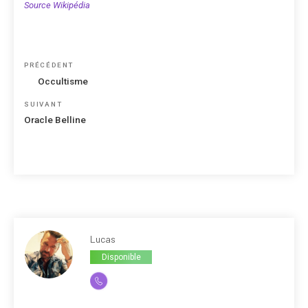
Source Wikipédia
Navigation
Article
PRÉCÉDENT
de
précédent
Occultisme
l’article
Article
SUIVANT
suivant
Oracle Belline
Lucas
Disponible