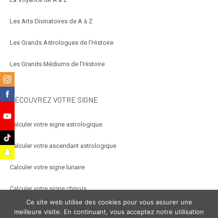
Les Arts Divinatoires de A à Z
Les Grands Astrologues de l’Histoire
Les Grands Médiums de l’Histoire
m
k
DÉCOUVREZ VOTRE SIGNE
e
Calculer votre signe astrologique
k
Calculer votre ascendant astrologique
t
Calculer votre signe lunaire
Calculer votre signe chinois
Ce site web utilise des cookies pour vous assurer une
Calculer votre signe arabe
meilleure visite. En continuant, vous acceptez notre utilisation