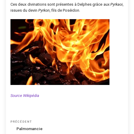
Ces deux divinations sont présentes à Delphes grâce aux
Pyrkaoi
,
issues du devin
Pyrkon
, fils de Poséidon.
Source Wikipédia
Navigation
Article
PRÉCÉDENT
de
précédent
Palmomancie