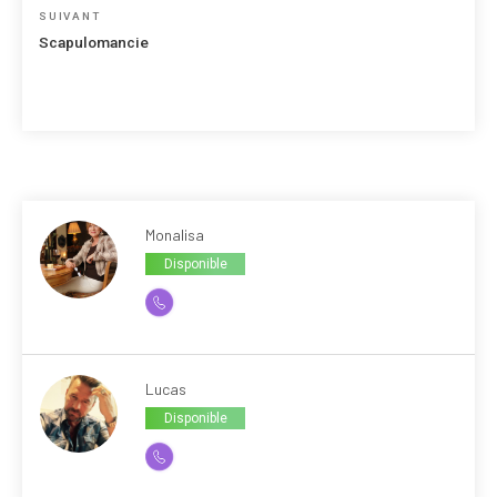
l’article
Article
SUIVANT
suivant
Scapulomancie
Monalisa
Disponible
Lucas
Disponible