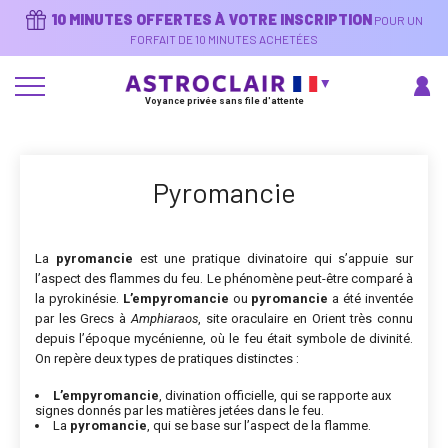
Aller
10 MINUTES OFFERTES À VOTRE INSCRIPTION
POUR UN
au
contenu
FORFAIT DE 10 MINUTES ACHETÉES
principal
Voyance privée sans file d'attente
Pyromancie
La
pyromancie
est une pratique divinatoire qui s’appuie sur
l’aspect des flammes du feu. Le phénomène peut-être comparé à
la pyrokinésie.
L’empyromancie
ou
pyromancie
a été inventée
par les Grecs à
Amphiaraos
, site oraculaire en Orient très connu
depuis l’époque mycénienne, où le feu était symbole de divinité.
On repère deux types de pratiques distinctes :
L’empyromancie
, divination officielle, qui se rapporte aux
signes donnés par les matières jetées dans le feu.
La
pyromancie
, qui se base sur l’aspect de la flamme.