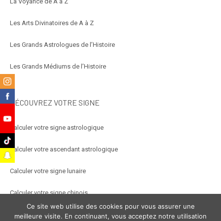
La Voyance de A à Z
Les Arts Divinatoires de A à Z
Les Grands Astrologues de l’Histoire
Les Grands Médiums de l’Histoire
m
k
DÉCOUVREZ VOTRE SIGNE
e
Calculer votre signe astrologique
k
Calculer votre ascendant astrologique
t
Calculer votre signe lunaire
Calculer votre signe chinois
Ce site web utilise des cookies pour vous assurer une
Calculer votre signe arabe
meilleure visite. En continuant, vous acceptez notre utilisation