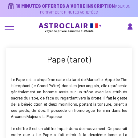
Aller
10 MINUTES OFFERTES À VOTRE INSCRIPTION
POUR UN
au
contenu
FORFAIT DE 10 MINUTES ACHETÉES
principal
Voyance privée sans file d'attente
Pape (tarot)
Le Pape est la cinquième carte du tarot de Marseille. Appelée The
Hierophant (le Grand Prêtre) dans les jeux anglais, elle représente
généralement un homme assis sur un trône avec les attributs
sacrés du Pape, de face ou regardant vers la droite. Il fait le geste
de la bénédiction et deux moinillons, portant la tonsure, prient à
ses pieds, de dos. Il possède un homologue féminin dans les
Arcanes Majeurs, la Papesse.
Le chiffre 5 est un chiffre impair donc de mouvement. On pourrait
croire que « Le Pape » fait miroir à la deuxième lame « La