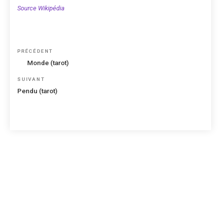
Source Wikipédia
Navigation
Article
PRÉCÉDENT
de
précédent
Monde (tarot)
l’article
Article
SUIVANT
suivant
Pendu (tarot)