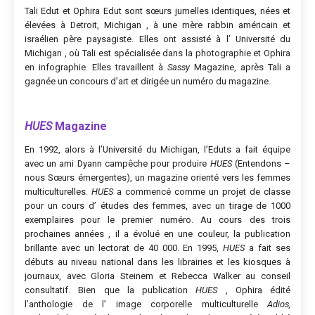
Tali Edut et Ophira Edut sont sœurs jumelles identiques, nées et
élevées à Detroit, Michigan , à une mère rabbin américain et
israélien père paysagiste. Elles ont assisté à l’ Université du
Michigan , où Tali est spécialisée dans la photographie et Ophira
en infographie. Elles travaillent à
Sassy
Magazine, après Tali a
gagnée un concours d’art et dirigée un numéro du magazine.
HUES
Magazine
En 1992, alors à l’Université du Michigan, l’Eduts a fait équipe
avec un ami Dyann campêche pour produire
HUES
(Entendons –
nous Sœurs émergentes), un magazine orienté vers les femmes
multiculturelles.
HUES
a commencé comme un projet de classe
pour un cours d’ études des femmes, avec un tirage de 1000
exemplaires pour le premier numéro. Au cours des trois
prochaines années , il a évolué en une couleur, la publication
brillante avec un lectorat de 40 000. En 1995,
HUES
a fait ses
débuts au niveau national dans les librairies et les kiosques à
journaux, avec Gloria Steinem et Rebecca Walker au conseil
consultatif. Bien que la publication
HUES
, Ophira édité
l’anthologie de l’ image corporelle multiculturelle
Adios,