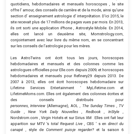
quotidiens, hebdomadaires et mensuels horoscopes , le site
offre l’ amour, des conseils de carrière et de la mode, ainsi qu’une
section d’ enseignement astrologie d’ interprétation. D’ici 2015, le
site recevait plus de 17 millions de pages vues par mois. En 2013,
ils ont sorti une application iPhone , Astrostyle Mobile. En 2014,
elles ont lancé un deuxième site, Momstrology.com,
conjointement avec leur livre du même nom, en se concentrant
sur les conseils de l’astrologie pour les mères.
Les AstroTwins ont écrit tous les jours, horoscopes
hebdomadaires et mensuels et des colonnes comme les
astrologues officielles pour Elle.com depuis 2009; et horoscopes
hebdomadaires et mensuels pour Refinery29 depuis 2013. De
2007 à 2013, elles ont écrit horoscopes hebdomadaire sur
Lifetime Services Entertainment ‘ MyLifetime.com et
LifetimeMoms.com. Elles ont également des colonnes écrites et
des conseils distribués pour
personnes
,
Interview
(Allemagne), AOL ,
The Sunday Times
,
TV
Guide
,
New York Daily Nouvelles
,
Redbook
,
InStyle
,
Nordstrom.com , Virgin Hotels et sur Sirius XM . Elles ont fait leur
apparition sur MTV ‘s
total Request Live
, CBS ‘ s en
direct du
canapé
, style de
Comment puis-je regarder?
et la saison 6