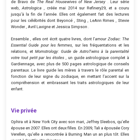
de Bravo de
The Real Housewives of New Jersey
. Leur série
web,
Astrologica
, créée mai 2014 sur Refinery29, et a couru
jusqu’à la fin de l’année. Elles ont également fait des lectures
pour les célébrités dont Beyoncé , Sting , LeAnn Rimes , Stevie
Wonder , Avril Lavigne et Jessica Simpson .
Ensemble , elles ont écrit quatre livres, dont l’
amour Zodiac: The
Essential Guide pour les femmes
, sur les fréquentations et les
relations, et
Momstrology: Guide de AstroTwins à la parentalité
votre tout petit par les étoiles
, un guide astrologique complet à
Gardiennage, avec plus de 500 pages astrologique de conseils
parentaux. Le livre guide les mères à travers le rôle parental en
fonction de leur signe du zodiaque, en mettant l’accent sur la
compréhension et embrassant les traits astrologiques de leur
enfant.
Vie privée
Ophira vit à New York City avec son mari, Jeffrey Sleebos, qu’elle
épouse en 2007. Elles ont deux filles. En 2009, Tali a épousée Cory
Verellen, qu’elle a rencontrée à Burning Man un an plus tôt. Elles