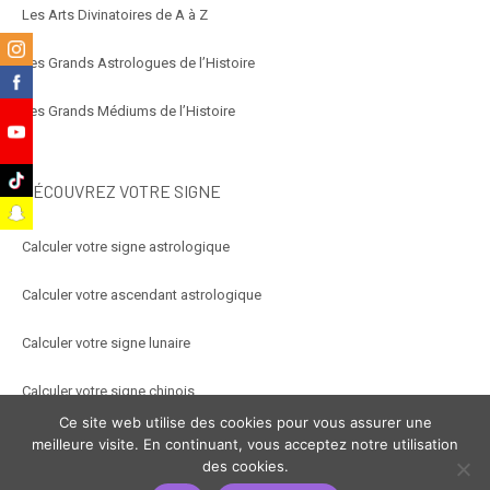
Les Arts Divinatoires de A à Z
m
Les Grands Astrologues de l’Histoire
k
Les Grands Médiums de l’Histoire
e
k
DÉCOUVREZ VOTRE SIGNE
t
Calculer votre signe astrologique
Calculer votre ascendant astrologique
Calculer votre signe lunaire
Calculer votre signe chinois
Ce site web utilise des cookies pour vous assurer une
Calculer votre signe arabe
meilleure visite. En continuant, vous acceptez notre utilisation
des cookies.