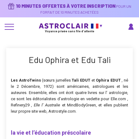
Aller
10 MINUTES OFFERTES À VOTRE INSCRIPTION
POUR UN
au
contenu
FORFAIT DE 10 MINUTES ACHETÉES
principal
Voyance privée sans file d'attente
Edu Ophira et Edu Tali
Les AstroTwins
(sœurs jumelles
Tali EDUT
et
Ophira EDUT
, né
le 2 Décembre, 1972) sont américaines, astrologues et les
auteures. Ensemble, elles ont écrit quatre livres sur l’ astrologie,
ce sont les éditorialistes d’astrologie en vedette pour Elle.com ,
Refinery29 ,
Elle l’ Australie
et MindBodyGreen, et elles publient
leur propre site web, Astrostyle.com.
la vie et l’éducation préscolaire