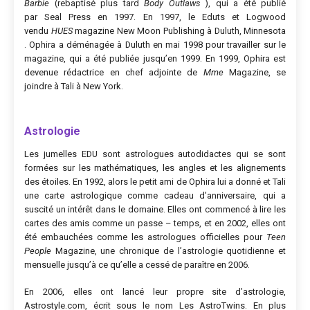
Barbie
(rebaptisé plus tard
Body Outlaws
), qui a été publié
par Seal Press en 1997. En 1997, le Eduts et Logwood
vendu
HUES
magazine New Moon Publishing à Duluth, Minnesota
. Ophira a déménagée à Duluth en mai 1998 pour travailler sur le
magazine, qui a été publiée jusqu’en 1999. En 1999, Ophira est
devenue rédactrice en chef adjointe de
Mme
Magazine, se
joindre à Tali à New York.
Astrologie
Les jumelles EDU sont astrologues autodidactes qui se sont
formées sur les mathématiques, les angles et les alignements
des étoiles. En 1992, alors le petit ami de Ophira lui a donné et Tali
une carte astrologique comme cadeau d’anniversaire, qui a
suscité un intérêt dans le domaine. Elles ont commencé à lire les
cartes des amis comme un passe – temps, et en 2002, elles ont
été embauchées comme les astrologues officielles pour
Teen
People
Magazine, une chronique de l’astrologie quotidienne et
mensuelle jusqu’à ce qu’elle a cessé de paraître en 2006.
En 2006, elles ont lancé leur propre site d’astrologie,
Astrostyle.com, écrit sous le nom Les AstroTwins. En plus