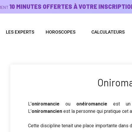
10 MINUTES OFFERTES À VOTRE INSCRIPTIO
EMENT
LES EXPERTS
HOROSCOPES
CALCULATEURS
Onirom
L’
oniromancie
ou
onéiromancie
est un ar
L’
oniromancien
est la personne qui pratique cet ar
Cette discipline tenait une place importante dans 