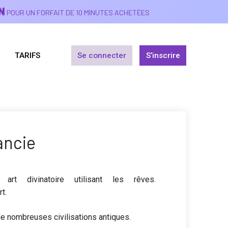
N
POUR UN FORFAIT DE 10 MINUTES ACHETÉES
TARIFS
Se connecter
S’inscrire
ancie
t divinatoire utilisant les rêves.
t.
de nombreuses civilisations antiques.