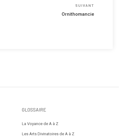
Article
SUIVANT
suivant
Ornithomancie
GLOSSAIRE
La Voyance de A à Z
Les Arts Divinatoires de A à Z