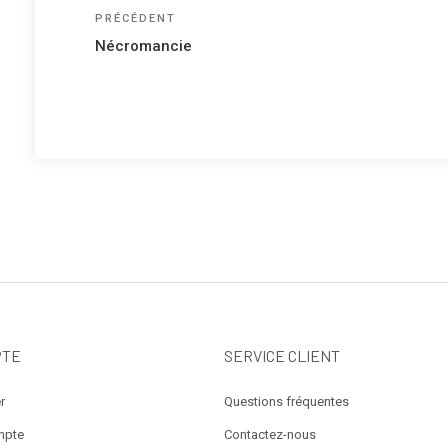
Navigation
Article
PRÉCÉDENT
précédent
de
Nécromancie
l’article
PTE
SERVICE CLIENT
r
Questions fréquentes
mpte
Contactez-nous