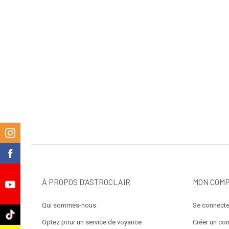
m
k
À PROPOS D’ASTROCLAIR
MON COM
e
Qui sommes-nous
Se connecte
k
Optez pour un service de voyance
Créer un co