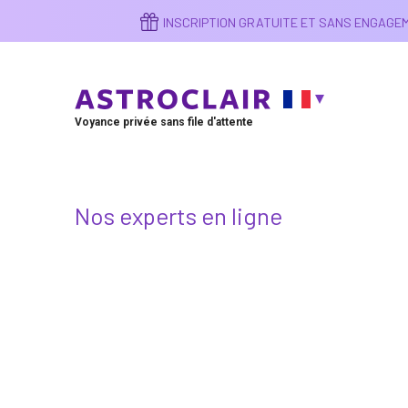
Aller
INSCRIPTION GRATUITE ET SANS ENGAG
au
contenu
principal
Voyance privée sans file d'attente
Nos experts en ligne