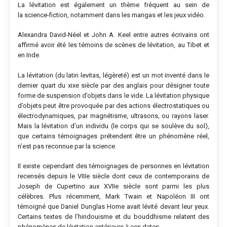
La lévitation est également un thème fréquent au sein de
la science-fiction, notamment dans les mangas et les jeux vidéo.
Alexandra David-Néel et John A. Keel entre autres écrivains ont
affirmé avoir été les témoins de scènes de lévitation, au Tibet et
en Inde.
La lévitation (du latin levitas, légèreté) est un mot inventé dans le
dernier quart du xixe siècle par des anglais pour désigner toute
forme de suspension d’objets dans le vide. La lévitation physique
d’objets peut être provoquée par des actions électrostatiques ou
électrodynamiques, par magnétisme, ultrasons, ou rayons laser.
Mais la lévitation d’un individu (le corps qui se soulève du sol),
que certains témoignages prétendent être un phénomène réel,
n’est pas reconnue par la science.
Il existe cependant des témoignages de personnes en lévitation
recensés depuis le VIIIe siècle dont ceux de contemporains de
Joseph de Cupertino aux XVIIe siècle sont parmi les plus
célèbres. Plus récemment, Mark Twain et Napoléon III ont
témoigné que Daniel Dunglas Home avait lévité devant leur yeux.
Certains textes de l’hindouisme et du bouddhisme relatent des
phénomènes de lévitation antérieurs à ces dates.