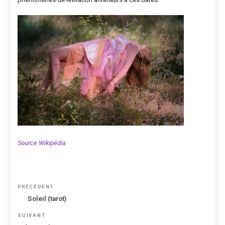
Source Wikipédia
Navigation
Article
PRÉCÉDENT
de
précédent
Soleil (tarot)
l’article
Article
SUIVANT
suivant