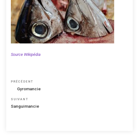
Source Wikipédia
Navigation
Article
PRÉCÉDENT
de
précédent
Gyromancie
l’article
Article
SUIVANT
suivant
Sanguimancie