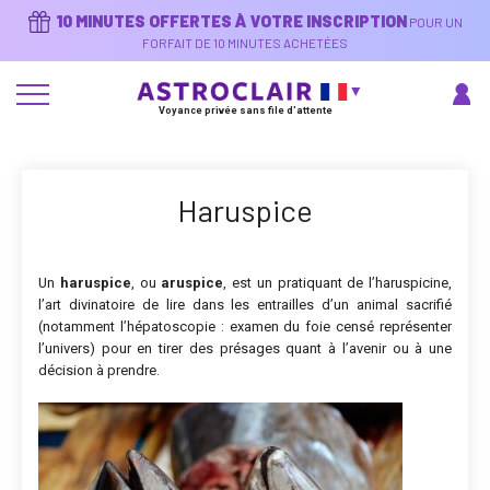
Aller
10 MINUTES OFFERTES À VOTRE INSCRIPTION
POUR UN
au
contenu
FORFAIT DE 10 MINUTES ACHETÉES
principal
Voyance privée sans file d'attente
Haruspice
Un
haruspice
, ou
aruspice
, est un pratiquant de l’haruspicine,
l’art divinatoire de lire dans les entrailles d’un animal sacrifié
(notamment l’hépatoscopie : examen du foie censé représenter
l’univers) pour en tirer des présages quant à l’avenir ou à une
décision à prendre.