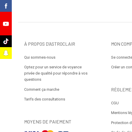
k
e
k
À PROPOS D’ASTROCLAIR
MON COM
t
Qui sommes-nous
Se connecte
Optez pour un service de voyance
Créer un co
privée de qualité pour répondre à vos
questions
RÈGLEME
Comment ça marche
Tarifs des consultations
CGU
Mentions lé
MOYENS DE PAIEMENT
Protection 