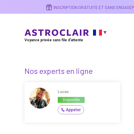
Aller
INSCRIPTION GRATUITE ET SANS ENGAG
au
contenu
principal
Voyance privée sans file d'attente
Nos experts en ligne
Lucas
Disponible
Appeler