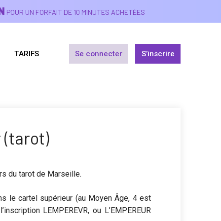
N
POUR UN FORFAIT DE 10 MINUTES ACHETÉES
TARIFS
Se connecter
S’inscrire
(tarot)
s du tarot de Marseille.
ns le cartel supérieur (au Moyen Âge, 4 est
orte l’inscription LEMPEREVR, ou L’EMPEREUR