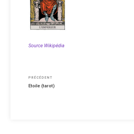
Source Wikipédia
Navigation
Article
PRÉCÉDENT
précédent
de
Etoile (tarot)
l’article