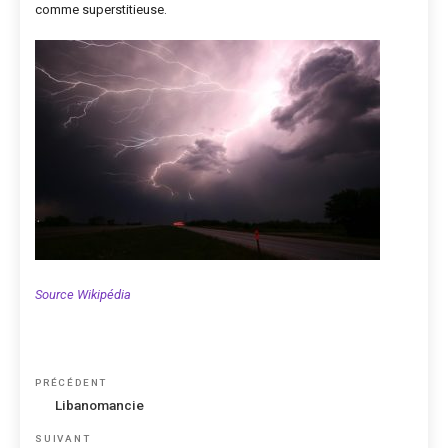
comme superstitieuse.
Source Wikipédia
Navigation
Article
PRÉCÉDENT
de
précédent
Libanomancie
l’article
Article
SUIVANT