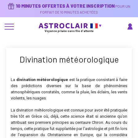
Aller
10 MINUTES OFFERTES À VOTRE INSCRIPTION
POUR UN
au
contenu
FORFAIT DE 10 MINUTES ACHETÉES
principal
Voyance privée sans file d'attente
Divination météorologique
La
divination météorologique
est la pratique consistant à faire
des prédictions diverses sur la base de phénomènes
atmosphériques constatés,
comme la pluie
, les éclairs,
les vents
violents, les nuages
.
La divination météorologique est connue pour avoir été pratiquée
très tôt en Grèce où, déjà, cette
science
était si ancienne qu’
on
attribuait ses premiers principes au centaure Chiron
. Au cours du
temps, cette pratique fut supplantée par l’astrologie et prit fin lors
de l’expansion du Christianisme en Europe, qui la considéra