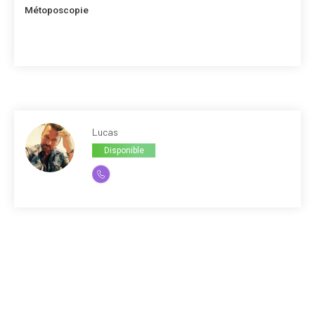
suivant
Métoposcopie
Lucas
Disponible