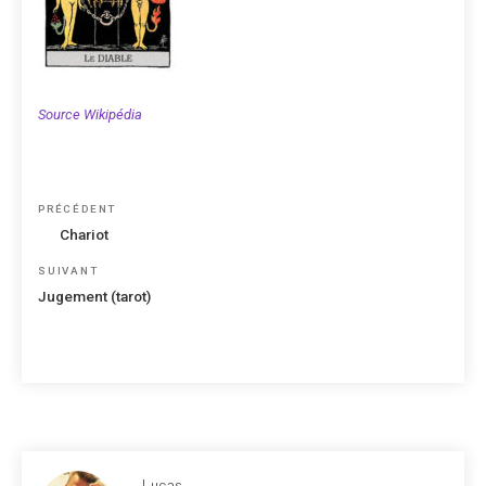
Source Wikipédia
Navigation
Article
PRÉCÉDENT
de
précédent
Chariot
l’article
Article
SUIVANT
suivant
Jugement (tarot)
Lucas