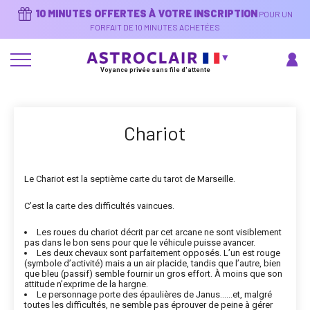
Aller
10 MINUTES OFFERTES À VOTRE INSCRIPTION
POUR UN
au
contenu
FORFAIT DE 10 MINUTES ACHETÉES
principal
Voyance privée sans file d'attente
Chariot
Le Chariot est la septième carte du tarot de Marseille.
C’est la carte des difficultés vaincues.
Les roues du chariot décrit par cet arcane ne sont visiblement
pas dans le bon sens pour que le véhicule puisse avancer.
Les deux chevaux sont parfaitement opposés. L’un est rouge
(symbole d’activité) mais a un air placide, tandis que l’autre, bien
que bleu (passif) semble fournir un gros effort. À moins que son
attitude n’exprime de la hargne.
Le personnage porte des épaulières de Janus……et, malgré
toutes les difficultés, ne semble pas éprouver de peine à gérer