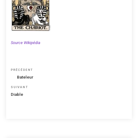
Source Wikipédia
Navigation
Article
PRÉCÉDENT
de
précédent
Bateleur
l’article
Article
SUIVANT
suivant
Diable