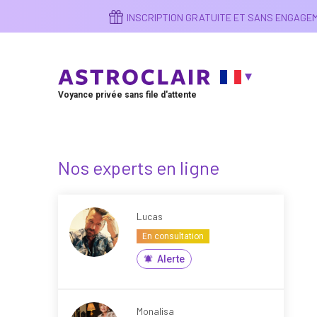
Aller
INSCRIPTION GRATUITE ET SANS ENGAG
au
contenu
principal
Voyance privée sans file d'attente
Nos experts en ligne
Lucas
En consultation
Alerte
Monalisa