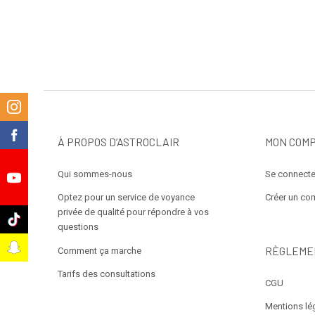
m
k
À PROPOS D’ASTROCLAIR
MON COM
Qui sommes-nous
Se connecte
e
Optez pour un service de voyance
Créer un co
privée de qualité pour répondre à vos
k
questions
t
RÈGLEME
Comment ça marche
Tarifs des consultations
CGU
Mentions lé