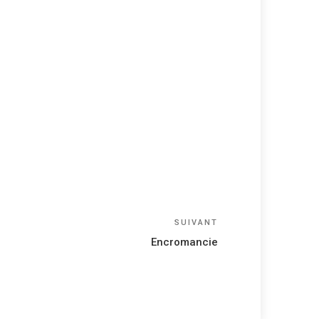
Article
SUIVANT
suivant
Encromancie