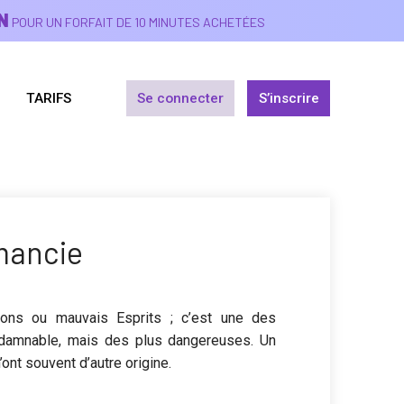
N
POUR UN FORFAIT DE 10 MINUTES ACHETÉES
TARIFS
Se connecter
S’inscrire
ancie
ons ou mauvais Esprits ; c’est une des
ndamnable, mais des plus dangereuses. Un
nt souvent d’autre origine.