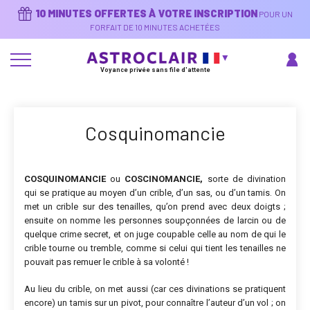
Aller
10 MINUTES OFFERTES À VOTRE INSCRIPTION
POUR UN
au
contenu
FORFAIT DE 10 MINUTES ACHETÉES
principal
Voyance privée sans file d'attente
Cosquinomancie
COSQUINOMANCIE
ou
COSCINOMANCIE
,
sorte de divination
qui se pratique au moyen d’un crible, d’un sas, ou d’un tamis. On
met un crible sur des tenailles, qu’on prend avec deux doigts ;
ensuite on nomme les personnes soupçonnées de larcin ou de
quelque crime secret, et on juge coupable celle au nom de qui le
crible tourne ou tremble, comme si celui qui tient les tenailles ne
pouvait pas remuer le crible à sa volonté !
Au lieu du crible, on met aussi (car ces divinations se pratiquent
encore) un tamis sur un pivot, pour connaître l’auteur d’un vol ; on