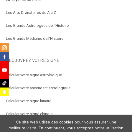
Les Arts Divinatoires de A à Z
Les Grands Astrologues de l’Histoire
Les Grands Médiums de l’Histoire
m
k
DÉCOUVREZ VOTRE SIGNE
e
Calculer votre signe astrologique
k
Calculer votre ascendant astrologique
t
Calculer votre signe lunaire
Calculer votre signe chinois
Ce site web utilise des cookies pour vous assurer une
Calculer votre signe arabe
meilleure visite. En continuant, vous acceptez notre utilisation