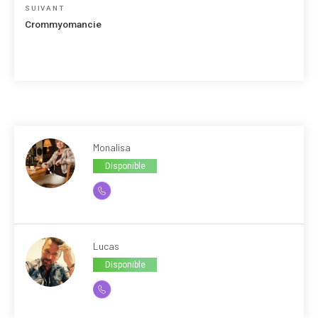
Article
SUIVANT
suivant
Crommyomancie
Monalisa
Disponible
Lucas
Disponible