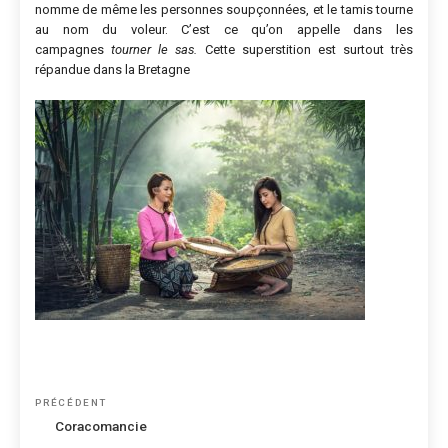
nomme de même les personnes soupçonnées, et le tamis tourne
au nom du voleur. C’est ce qu’on appelle dans les
campagnes
tourner le sas.
Cette superstition est surtout très
répandue dans la Bretagne
Navigation
Article
PRÉCÉDENT
de
précédent
Coracomancie
l’article