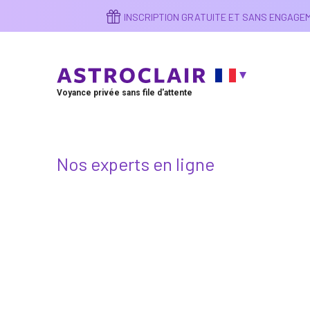
Aller
INSCRIPTION GRATUITE ET SANS ENGAG
au
contenu
principal
Voyance privée sans file d'attente
Nos experts en ligne