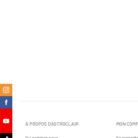
m
k
À PROPOS D’ASTROCLAIR
MON COM
e
Qui sommes-nous
Se connecte