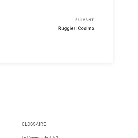
Article
SUIVANT
suivant
Ruggieri Cosimo
GLOSSAIRE
La Voyance de A à Z