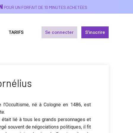
N
POUR UN FORFAIT DE 10 MINUTES ACHETÉES
TARIFS
Se connecter
S’inscrire
rnélius
e l’Occultisme, né à Cologne en 1486, est
te.
 était lié à tous les grands personnages et
é souvent de négociations politiques, il fit