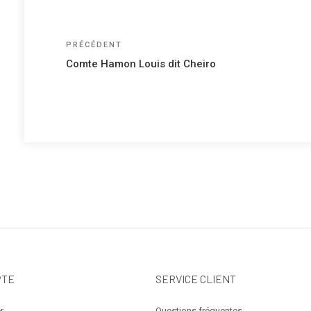
Navigation
Article
PRÉCÉDENT
précédent
de
Comte Hamon Louis dit Cheiro
l’article
PTE
SERVICE CLIENT
r
Questions fréquentes