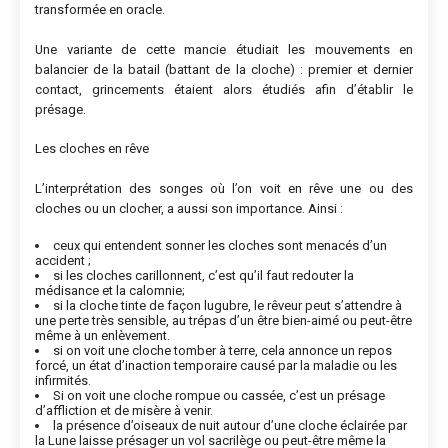
transformée en oracle.
Une variante de cette mancie étudiait les mouvements en
balancier de la batail (battant de la cloche) : premier et dernier
contact, grincements étaient alors étudiés afin d’établir le
présage.
Les cloches en rêve
L’interprétation des songes où l’on voit en rêve une ou des
cloches ou un clocher, a aussi son importance. Ainsi :
ceux qui entendent sonner les cloches sont menacés d’un
accident ;
si les cloches carillonnent, c’est qu’il faut redouter la
médisance et la calomnie;
si la cloche tinte de façon lugubre, le rêveur peut s’attendre à
une perte très sensible, au trépas d’un être bien-aimé ou peut-être
même à un enlèvement.
si on voit une cloche tomber à terre, cela annonce un repos
forcé, un état d’inaction temporaire causé par la maladie ou les
infirmités.
Si on voit une cloche rompue ou cassée, c’est un présage
d’affliction et de misère à venir.
la présence d’oiseaux de nuit autour d’une cloche éclairée par
la Lune laisse présager un vol sacrilège ou peut-être même la