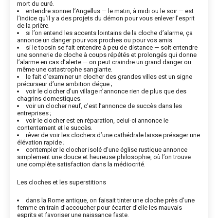
mort du curé.
entendre sonner l’Angellus — le matin, à midi ou le soir — est
l’indice qu’il y a des projets du démon pour vous enlever l’esprit
de la prière.
si l’on entend les accents lointains de la cloche d’alarme, ça
annonce un danger pour vos proches ou pour vos amis.
si le tocsin se fait entendre à peu de distance — soit entendre
une sonnerie de cloche à coups répétés et prolongés qui donne
l’alarme en cas d’alerte — on peut craindre un grand danger ou
même une catastrophe sanglante.
le fait d’examiner un clocher des grandes villes est un signe
précurseur d’une ambition déçue ;
voir le clocher d’un village n’annonce rien de plus que des
chagrins domestiques.
voir un clocher neuf, c’est l’annonce de succès dans les
entreprises ;
voir le clocher est en réparation, celui-ci annonce le
contentement et le succès.
rêver de voir les clochers d’une cathédrale laisse présager une
élévation rapide ;
contempler le clocher isolé d’une église rustique annonce
simplement une douce et heureuse philosophie, où l’on trouve
une complète satisfaction dans la médiocrité.
Les cloches et les superstitions
dans la Rome antique, on faisait tinter une cloche près d’une
femme en train d’accoucher pour écarter d’elle les mauvais
esprits et favoriser une naissance faste.