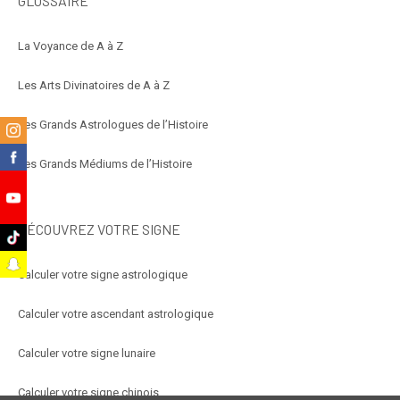
GLOSSAIRE
La Voyance de A à Z
Les Arts Divinatoires de A à Z
Les Grands Astrologues de l’Histoire
m
k
Les Grands Médiums de l’Histoire
e
DÉCOUVREZ VOTRE SIGNE
k
t
Calculer votre signe astrologique
Calculer votre ascendant astrologique
Calculer votre signe lunaire
Calculer votre signe chinois