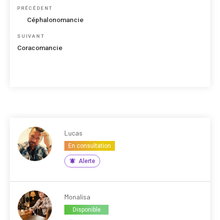
Navigation
Article
PRÉCÉDENT
de
précédent
Céphalonomancie
l’article
Article
SUIVANT
suivant
Coracomancie
Lucas
En consultation
Alerte
Monalisa
Disponible