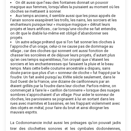
On dit aussi que l’eau des fontaines donnait un pouvoir
magique aux femmes, lorsqu’elles la puisaient au moment où les
cloches se mettaient à sonner.
Aux temps anciens, il semble aussi que les pieux appels de
l’airain sonore exaspèrent les trolls, les nains, les sorciers et les
enchanteurs puisque leur « musique magique » détruit leurs
projets et leurs artifices ; car lorsqu’une cloche se fait entendre,
on dit que le diable lui-même est obligé d’abandonner ses
projets.
Un autre adage prétend que si l’on fait sonner les cloches à
l’approche d’un orage, celui-ci ne cause pas de dommage au
village ; car des cloches qui sonnent ont aussi fonction de
chasser les sorcières et de déjouer leurs projets, d’autant plus
qu’en ces temps superstitieux, l’on croyait que c’étaient les
sorciers et les enchanteresses qui faisaient la pluie et le beau
temps. Mais cette belle coutume ancestrale a disparu, sans
doute parce que plus d’un « sonneur de cloche » fut frappé par la
foudre. Un fait avéré puisqu’au XVIIIe siècle seulement, dans le
Sud Ouest de la France, une dizaine de carillonneurs par an
étaient grillés par la foudre dans leur clocher. Parfois même, on
commençait à faire le « carillon de tonnerre » lorsque des nuages
sombres s’approchaient d’un village. Pour aider le sonneur de
cloches, les paroissiens se joignaient à lui en sortant dans les
rues avec marmites et bassines, en les frappant violemment avec
des objets en métal, pour faire du bruit et ainsi éloigner les
mauvais esprits.
La Codonomancie inclut aussi les présages qu’on pouvait jadis
tirer des clochettes sonores et les cymbales dodonéennes,