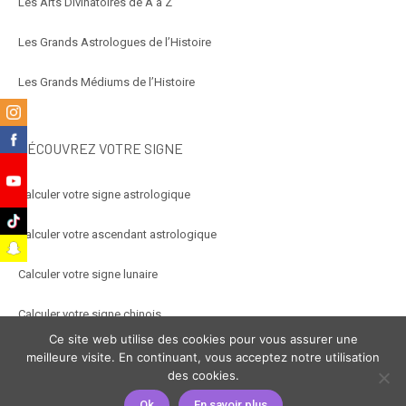
Les Arts Divinatoires de A à Z
Les Grands Astrologues de l’Histoire
Les Grands Médiums de l’Histoire
m
k
DÉCOUVREZ VOTRE SIGNE
e
Calculer votre signe astrologique
k
Calculer votre ascendant astrologique
t
Calculer votre signe lunaire
Calculer votre signe chinois
Ce site web utilise des cookies pour vous assurer une
Calculer votre signe arabe
meilleure visite. En continuant, vous acceptez notre utilisation
des cookies.
Ok
En savoir plus