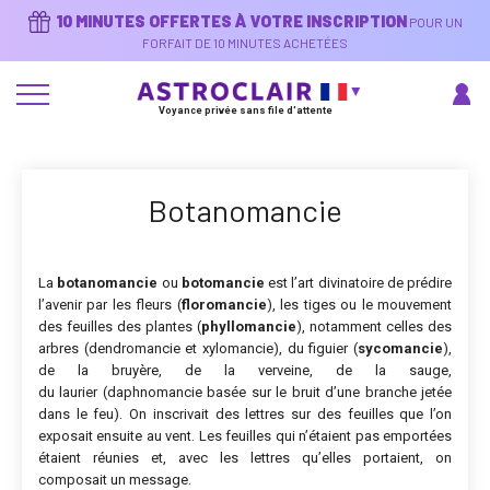
Aller
10 MINUTES OFFERTES À VOTRE INSCRIPTION
POUR UN
au
contenu
FORFAIT DE 10 MINUTES ACHETÉES
principal
Voyance privée sans file d'attente
Botanomancie
La
botanomancie
ou
botomancie
est l’art divinatoire de prédire
l’avenir par les fleurs (
floromancie
), les tiges ou le mouvement
des feuilles des plantes (
phyllomancie
), notamment celles des
arbres (dendromancie et xylomancie), du figuier (
sycomancie
),
de la bruyère, de la verveine, de la sauge,
du laurier (daphnomancie basée sur le bruit d’une branche jetée
dans le feu)
. On inscrivait des lettres sur des feuilles que l’on
exposait ensuite au vent. Les feuilles qui n’étaient pas emportées
étaient réunies et, avec les lettres qu’elles portaient, on
composait un message.