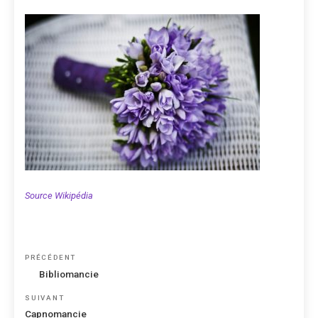
Source Wikipédia
Navigation
Article
PRÉCÉDENT
de
précédent
Bibliomancie
l’article
Article
SUIVANT
suivant
Capnomancie