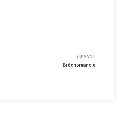
Article
SUIVANT
suivant
Bréchomancie