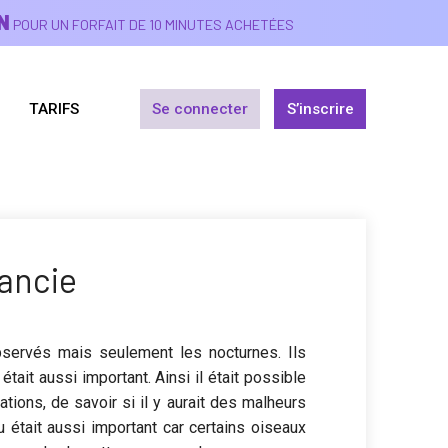
N
POUR UN FORFAIT DE 10 MINUTES ACHETÉES
TARIFS
Se connecter
S’inscrire
ancie
bservés mais seulement les nocturnes. Ils
tait aussi important. Ainsi il était possible
ions, de savoir si il y aurait des malheurs
 était aussi important car certains oiseaux