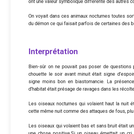
ont une valeur symbolique différente des autres 
On voyait dans ces animaux nocturnes toutes sor
du démon ce qui faisait parfois de certaines des 
Interprétation
Bien-sûr on ne pouvait pas poser de questions 
chouette le soir avant minuit était signe d’espoi
signe moins bon en biastomancie. La présenc
d’habitat était présage de ravages dans les récolt
Les oiseaux nocturnes qui volaient haut la nuit 
cette même nuit comme des attaques de fous, plus
Les oiseaux qui volaient bas et sans bruit était u
une chose positive.Si un oiseau émettait un cri s