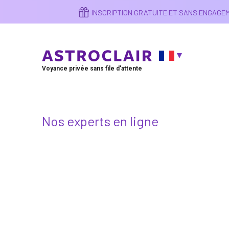
Aller
INSCRIPTION GRATUITE ET SANS ENGAG
au
contenu
principal
Voyance privée sans file d'attente
Nos experts en ligne