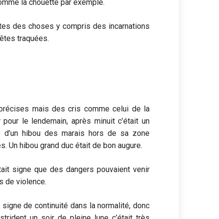
comme la chouette par exemple.
tes des choses y compris des incarnations
bêtes traquées.
précises mais des cris comme celui de la
r pour le lendemain, après minuit c’était un
e d’un hibou des marais hors de sa zone
es. Un hibou grand duc était de bon augure.
était signe que des dangers pouvaient venir
 de violence.
n signe de continuité dans la normalité, donc
trident un soir de pleine lune c’était très