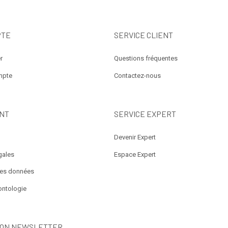
PTE
SERVICE CLIENT
r
Questions fréquentes
mpte
Contactez-nous
NT
SERVICE EXPERT
Devenir Expert
gales
Espace Expert
des données
ontologie
ION NEWSLETTER