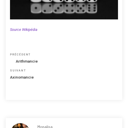
Source Wikipédia
Navigation
Article
PRÉCÉDENT
de
précédent
Arithmancie
l’article
Article
SUIVANT
suivant
Axinomancie
Monalisa