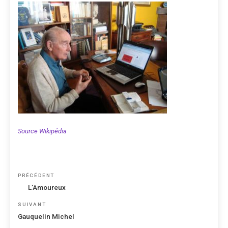
Source Wikipédia
Navigation
Article
PRÉCÉDENT
de
précédent
L’Amoureux
l’article
Article
SUIVANT
suivant
Gauquelin Michel