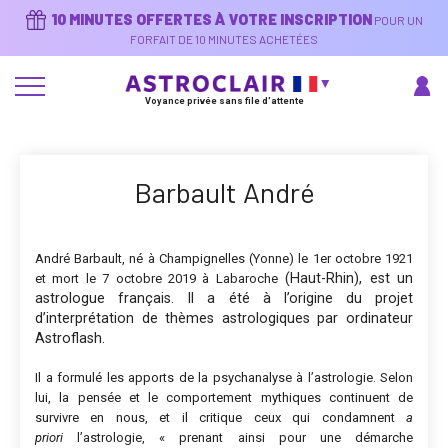
Aller
10 MINUTES OFFERTES À VOTRE INSCRIPTION
POUR UN
au
contenu
FORFAIT DE 10 MINUTES ACHETÉES
principal
Voyance privée sans file d'attente
Barbault André
André Barbault, né à Champignelles (Yonne) le 1er octobre 1921
(Haut-Rhin), est un
et mort le 7 octobre 2019 à Labaroche
astrologue français. Il a été à l’origine du projet
d’interprétation de thèmes astrologiques par ordinateur
Astroflash.
Il a formulé les apports de la psychanalyse à l’astrologie
. Selon
lui, la pensée et le comportement mythiques continuent de
survivre en nous, et il critique ceux qui condamnent
a
priori
l’astrologie,
« prenant ainsi pour une démarche