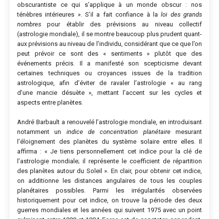
obscurantiste ce qui s’applique à un monde obscur : nos
ténèbres intérieures »
. S’il a fait confiance à la
loi des grands
nombres
pour établir des prévisions au niveau collectif
(astrologie mondiale), il se montre beaucoup plus prudent quant-
aux prévisions au niveau de l’individu, considérant que ce que l’on
peut prévoir ce sont des
« sentiments »
plutôt que des
événements précis. Il a manifesté son scepticisme devant
certaines techniques ou croyances issues de la tradition
astrologique
, afin d’éviter de ravaler l’astrologie
« au rang
d’une mancie désuète »
, mettant l’accent sur les cycles et
aspects entre planètes.
André Barbault a renouvelé l’astrologie mondiale, en introduisant
notamment un
indice de concentration planétaire
mesurant
l’éloignement des planètes du système solaire entre elles
. Il
affirma
:
« Je tiens personnellement cet indice pour la clé de
l’astrologie mondiale; il représente le coefficient de répartition
des planètes autour du Soleil »
. En clair, pour obtenir cet indice,
on additionne les distances angulaires de tous les couples
planétaires possibles. Parmi les irrégularités observées
historiquement pour cet indice, on trouve la période des deux
guerres mondiales et les années qui suivent 1975 avec un point