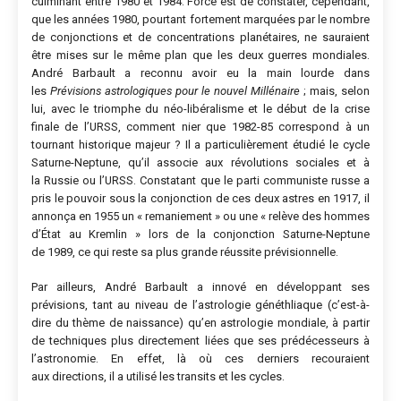
culminant entre 1980 et 1984. Force est de constater, cependant,
que les années 1980, pourtant fortement marquées par le nombre
de conjonctions et de concentrations planétaires, ne sauraient
être mises sur le même plan que les deux guerres mondiales.
André Barbault a reconnu avoir eu la main lourde dans
les
Prévisions astrologiques pour le nouvel Millénaire
; mais, selon
lui, avec le triomphe du néo-libéralisme et le début de la crise
finale de l’URSS, comment nier que 1982-85 correspond à un
tournant historique majeur
? Il a particulièrement étudié le cycle
Saturne-Neptune, qu’il associe aux révolutions sociales et à
la Russie ou l’URSS. Constatant que le parti communiste russe a
pris le pouvoir sous la conjonction de ces deux astres en 1917, il
annonça en 1955
un
« remaniement »
ou une
« relève des hommes
d’État au Kremlin »
lors de la conjonction Saturne-Neptune
de 1989, ce qui reste sa plus grande réussite prévisionnelle.
Par ailleurs, André Barbault a innové en développant ses
prévisions, tant au niveau de l’astrologie généthliaque (c’est-à-
dire du thème de naissance) qu’en astrologie mondiale, à partir
de techniques plus directement liées que ses prédécesseurs à
l’astronomie. En effet, là où ces derniers recouraient
aux directions, il a utilisé les transits et les cycles
.