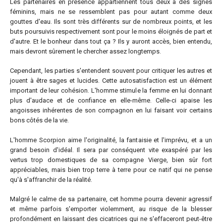
Les partenaires en présence appartiennent tous deux à des signes
féminins, mais ne se ressemblent pas pour autant comme deux
gouttes d'eau. Ils sont très différents sur de nombreux points, et les
buts poursuivis respectivement sont pour le moins éloignés de part et
d'autre. Et le bonheur dans tout ça ? Ils y auront accès, bien entendu,
mais devront sûrement le chercher assez longtemps.
Cependant, les parties s'entendent souvent pour critiquer les autres et
jouent à être sages et lucides. Cette autosatisfaction est un élément
important de leur cohésion. L'homme stimule la femme en lui donnant
plus d'audace et de confiance en elle-même. Celle-ci apaise les
angoisses inhérentes de son compagnon en lui faisant voir certains
bons côtés de la vie.
L'homme Scorpion aime l'originalité, la fantaisie et l'imprévu, et a un
grand besoin d'idéal. Il sera par conséquent vite exaspéré par les
vertus trop domestiques de sa compagne Vierge, bien sûr fort
appréciables, mais bien trop terre à terre pour ce natif qui ne pense
qu'à s'affranchir de la réalité.
Malgré le calme de sa partenaire, cet homme pourra devenir agressif
et même parfois s'emporter violemment, au risque de la blesser
profondément en laissant des cicatrices qui ne s'effaceront peut-être