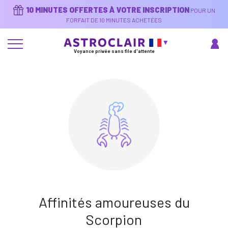
Aller
10 MINUTES OFFERTES À VOTRE INSCRIPTION
POUR UN
au
contenu
FORFAIT DE 10 MINUTES ACHETÉES
principal
Voyance privée sans file d'attente
Affinités amoureuses du
Scorpion