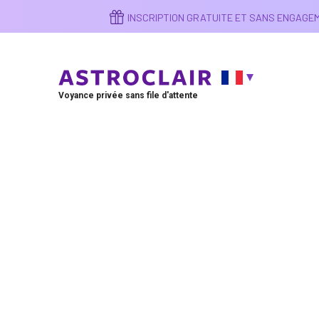
Aller
INSCRIPTION GRATUITE ET SANS ENGAG
au
contenu
principal
Voyance privée sans file d'attente