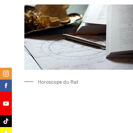
m
Horoscope du Rat
k
e
k
t