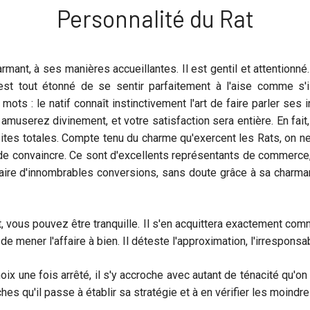
Personnalité du Rat
ant, à ses manières accueillantes. Il est gentil et attentionné.
est tout étonné de se sentir parfaitement à l'aise comme s'il
ots : le natif connaît instinctivement l'art de faire parler ses in
userez divinement, et votre satisfaction sera entière. En fait, 
ites totales. Compte tenu du charme qu'exercent les Rats, on ne
 de convaincre. Ce sont d'excellents représentants de commerce, 
t faire d'innombrables conversions, sans doute grâce à sa charma
vous pouvez être tranquille. Il s'en acquittera exactement comme
ener l'affaire à bien. Il déteste l'approximation, l'irresponsabili
oix une fois arrêté, il s'y accroche avec autant de ténacité qu'on 
hes qu'il passe à établir sa stratégie et à en vérifier les moindre