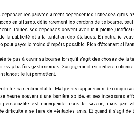
 dépenser, les pauvres aiment dépenser les richesses qu'ils n'
uccès en affaires, délie rarement les cordons de sa bourse, sa
epentir. Toutes ses dépenses doivent avoir leur pleine justific
de la publicité et à la tentation des étalages. En outre, je vo
re pour payer le moins d'impôts possible. Rien d'étonnant si l'an
hésite pas à ouvrir sa bourse lorsqu'il s'agit des choses de la t
 les plus fins gastronomes. Son jugement en matière culinaire fa
nstances le lui permettent.
eut-être sa sentimentalité. Malgré ses apparences de conquérant,
 se heurte souvent à une barrière solide, et ses incessants effor
 personnalité est engageante, nous le savons, mais pas att
e difficulté à se faire de véritables amis. Et quand il s'agit d