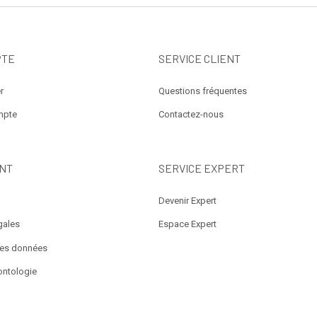
PTE
SERVICE CLIENT
r
Questions fréquentes
mpte
Contactez-nous
NT
SERVICE EXPERT
Devenir Expert
gales
Espace Expert
des données
ontologie