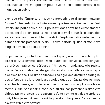
société, elle apparaît comme la femme idéale que les hommes
politiques aimeraient épouser pour l'avoir à leurs côtés lorsqu'ils se
montrent en public.
Bien que très féminine, la native ne possède pas d'instinct maternel
"normal". Ses enfants ne l'intéressent que très modérément; ce n'est
jamais une poule couveuse. Et pourtant, dans certaines circonstances
exceptionnelles, on peut la voir plus maternelle que la plupart des
autres femmes. Il serait bien malaisé d'expliquer rationnellement ce
comportement paradoxal. Mais il arrive parfois qu'une chatte élève
soigneusement de petites souris.
Le pédantisme, défaut commun des Lapins, revêt un caractère plus
irritant chez la femme Lapin. Dans toutes ses conversations, longues
ou brèves, légères ou sérieuses, intimes ou mondaines, elle résiste
mal à l'envie d'aborder de grands sujets dont elle ne saisit que
quelques bribes. Elle aime parler de l'écologie, des derniers sondages,
des effets de la pilule, des bases biologiques de l'égalité des femmes
avec les hommes, etc. Elle ferait mieux de se montrer plus modeste,
même si elle possédait à fond ces sujets, car personne n'aime être
ébloui. Molière disait: Je consens qu'une femme ait des clartés de
tout, Mais je ne lui veux point la passion choquante De se rendre
savante afin d'être savante.