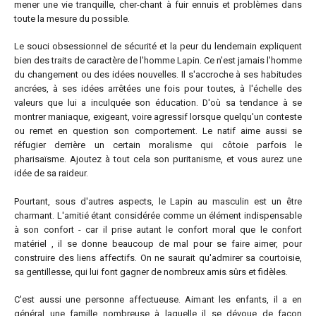
mener une vie tranquille, cher-chant à fuir ennuis et problèmes dans
toute la mesure du possible.
Le souci obsessionnel de sécurité et la peur du lendemain expliquent
bien des traits de caractère de l'homme Lapin. Ce n'est jamais l'homme
du changement ou des idées nouvelles. Il s'accroche à ses habitudes
ancrées, à ses idées arrêtées une fois pour toutes, à l'échelle des
valeurs que lui a inculquée son éducation. D'où sa tendance à se
montrer maniaque, exigeant, voire agressif lorsque quelqu'un conteste
ou remet en question son comportement. Le natif aime aussi se
réfugier derrière un certain moralisme qui côtoie parfois le
pharisaïsme. Ajoutez à tout cela son puritanisme, et vous aurez une
idée de sa raideur.
Pourtant, sous d'autres aspects, le Lapin au masculin est un être
charmant. L'amitié étant considérée comme un élément indispensable
à son confort - car il prise autant le confort moral que le confort
matériel , il se donne beaucoup de mal pour se faire aimer, pour
construire des liens affectifs. On ne saurait qu'admirer sa courtoisie,
sa gentillesse, qui lui font gagner de nombreux amis sûrs et fidèles.
C'est aussi une personne affectueuse. Aimant les enfants, il a en
général une famille nombreuse à laquelle il se dévoue de façon