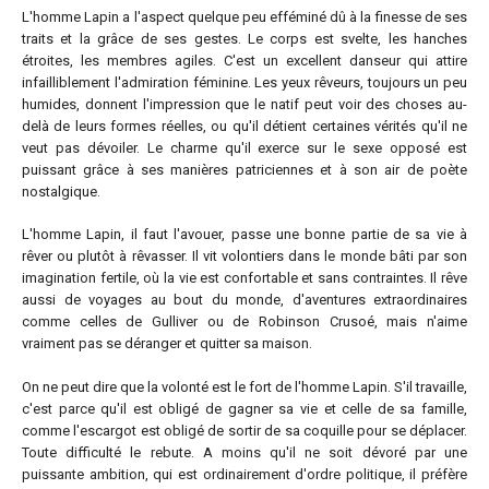
L'homme Lapin a l'aspect quelque peu efféminé dû à la finesse de ses
traits et la grâce de ses gestes. Le corps est svelte, les hanches
étroites, les membres agiles. C'est un excellent danseur qui attire
infailliblement l'admiration féminine. Les yeux rêveurs, toujours un peu
humides, donnent l'impression que le natif peut voir des choses au-
delà de leurs formes réelles, ou qu'il détient certaines vérités qu'il ne
veut pas dévoiler. Le charme qu'il exerce sur le sexe opposé est
puissant grâce à ses manières patriciennes et à son air de poète
nostalgique.
L'homme Lapin, il faut l'avouer, passe une bonne partie de sa vie à
rêver ou plutôt à rêvasser. Il vit volontiers dans le monde bâti par son
imagination fertile, où la vie est confortable et sans contraintes. Il rêve
aussi de voyages au bout du monde, d'aventures extraordinaires
comme celles de Gulliver ou de Robinson Crusoé, mais n'aime
vraiment pas se déranger et quitter sa maison.
On ne peut dire que la volonté est le fort de l'homme Lapin. S'il travaille,
c'est parce qu'il est obligé de gagner sa vie et celle de sa famille,
comme l'escargot est obligé de sortir de sa coquille pour se déplacer.
Toute difficulté le rebute. A moins qu'il ne soit dévoré par une
puissante ambition, qui est ordinairement d'ordre politique, il préfère