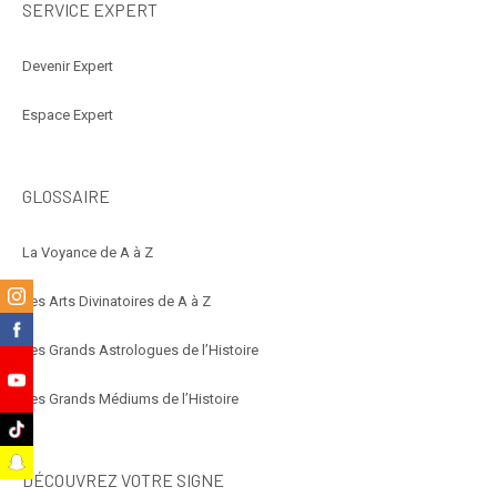
SERVICE EXPERT
Devenir Expert
Espace Expert
GLOSSAIRE
La Voyance de A à Z
m
Les Arts Divinatoires de A à Z
k
Les Grands Astrologues de l’Histoire
e
Les Grands Médiums de l’Histoire
k
t
DÉCOUVREZ VOTRE SIGNE