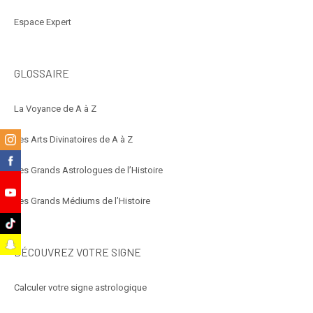
Espace Expert
GLOSSAIRE
La Voyance de A à Z
m
Les Arts Divinatoires de A à Z
k
Les Grands Astrologues de l’Histoire
Les Grands Médiums de l’Histoire
e
k
t
DÉCOUVREZ VOTRE SIGNE
Calculer votre signe astrologique