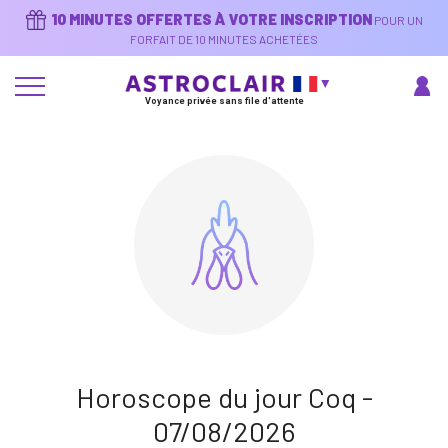
Aller
10 MINUTES OFFERTES À VOTRE INSCRIPTION
POUR UN
au
contenu
FORFAIT DE 10 MINUTES ACHETÉES
principal
Voyance privée sans file d'attente
Horoscope du jour Coq -
07/08/2026