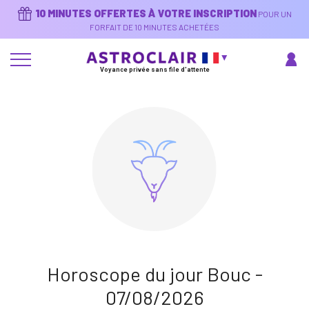
Aller
10 MINUTES OFFERTES À VOTRE INSCRIPTION
POUR UN
au
contenu
FORFAIT DE 10 MINUTES ACHETÉES
principal
Voyance privée sans file d'attente
Horoscope du jour Bouc -
07/08/2026