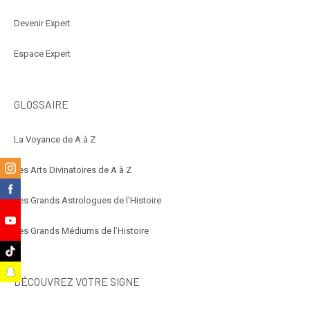
Devenir Expert
Espace Expert
GLOSSAIRE
La Voyance de A à Z
m
Les Arts Divinatoires de A à Z
k
Les Grands Astrologues de l’Histoire
e
Les Grands Médiums de l’Histoire
k
t
DÉCOUVREZ VOTRE SIGNE