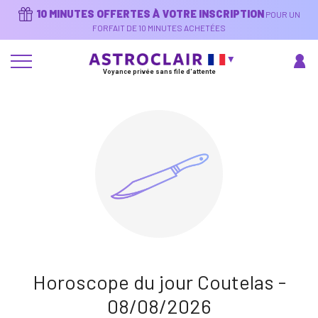
Aller
10 MINUTES OFFERTES À VOTRE INSCRIPTION
POUR UN
au
contenu
FORFAIT DE 10 MINUTES ACHETÉES
principal
Voyance privée sans file d'attente
Horoscope du jour Coutelas -
08/08/2026