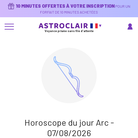
Aller
10 MINUTES OFFERTES À VOTRE INSCRIPTION
POUR UN
au
contenu
FORFAIT DE 10 MINUTES ACHETÉES
principal
Voyance privée sans file d'attente
Horoscope du jour Arc -
07/08/2026